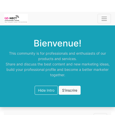
Bienvenue!
This community is for professionals and enthusiasts of our
products and services.
Share and discuss the best content and new marketing ideas,
build your professional profile and become a better marketer
together.
Hide Intro
S'inscrire